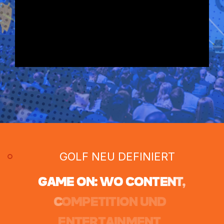
GOLF NEU DEFINIERT
G
A
M
E
O
N
:
W
O
C
O
N
T
E
N
T
,
C
O
M
P
E
T
I
T
I
O
N
U
N
D
E
N
T
E
R
T
A
I
N
M
E
N
T