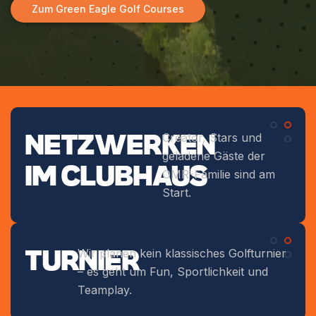
Zum Green Eagle Golf Courses
NETZWERKEN
Creator, Stars und
geladene Gäste der
IM CLUBHAUS
OMR-Familie sind am
Start.
TURNIER
Wir planen kein klassisches Golfturnier
– es geht um Fun, Sportlichkeit und
Teamplay.