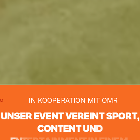
IN KOOPERATION MIT OMR
U
N
S
E
R
E
V
E
N
T
V
E
R
E
I
N
T
S
P
O
R
T
,
C
O
N
T
E
N
T
U
N
D