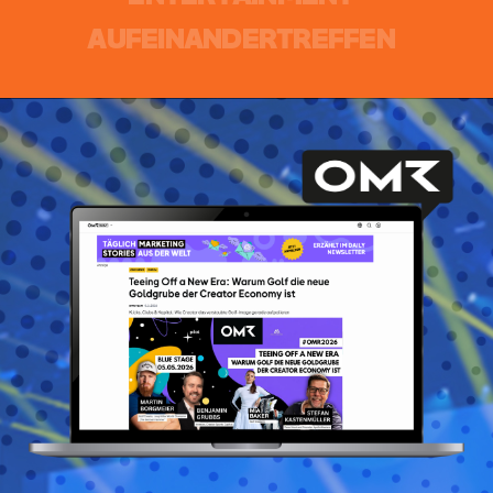
A
U
F
E
I
N
A
N
D
E
R
T
R
E
F
F
E
N