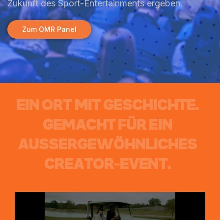
Zukunft des Sport-Entertainments ergeben.
Zum OMR Panel
E
I
N
O
R
T
M
I
T
G
E
S
C
H
I
C
H
T
E
.
G
E
M
A
C
H
T
F
Ü
R
E
I
N
A
U
S
S
E
R
G
E
W
Ö
H
N
L
I
C
H
E
S
C
R
E
A
T
O
R
-
E
V
E
N
T
.