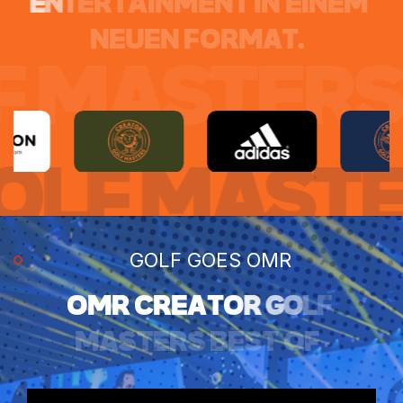
E
N
T
E
R
T
A
I
N
M
E
N
T
I
N
E
I
N
E
M
N
E
U
E
N
F
O
R
M
A
T
.
STERS *
CR
R GOLF MA
GOLF GOES OMR
O
M
R
C
R
E
A
T
O
R
G
O
L
F
M
A
S
T
E
R
S
B
E
S
T
O
F