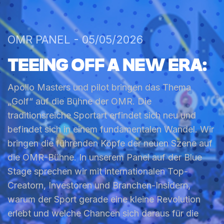
OMR PANEL - 05/05/2026
TEEING
OFF
A
NEW
ERA:
Apollo Masters und pilot bringen das Thema
„Golf“ auf die Bühne der OMR. Die
traditionsreiche Sportart erfindet sich neu und
befindet sich in einem fundamentalen Wandel. Wir
bringen die führenden Köpfe der neuen Szene auf
die OMR-Bühne. In unserem Panel auf der Blue
Stage sprechen wir mit internationalen Top-
Creatorn, Investoren und Branchen-Insidern,
warum der Sport gerade eine kleine Revolution
erlebt und welche Chancen sich daraus für die