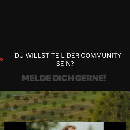
DU WILLST TEIL DER COMMUNITY
SEIN?
M
E
L
D
E
D
I
C
H
G
E
R
N
E
!